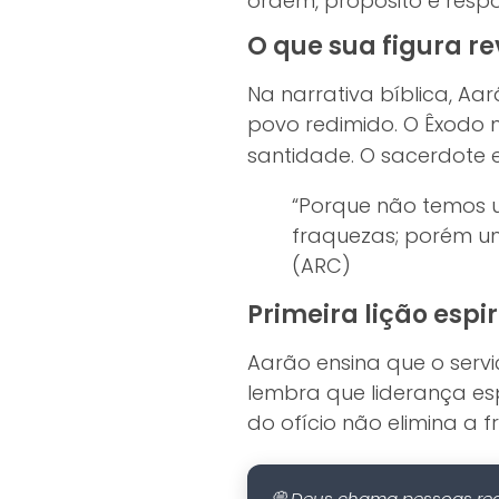
ordem, propósito e respo
O que sua figura r
Na narrativa bíblica, Aa
povo redimido. O Êxodo 
santidade. O sacerdote 
“Porque não temos
fraquezas; porém um
(ARC)
Primeira lição espir
Aarão ensina que o se
lembra que liderança esp
do ofício não elimina a 
💭 Deus chama pessoas reai