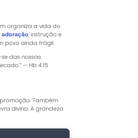
ém organiza a vida do
m
, instrução e
adoração
 povo ainda frágil.
se das nossas
ecado.” — Hb 4.15
topromoção. Também
avra divina. A grandeza