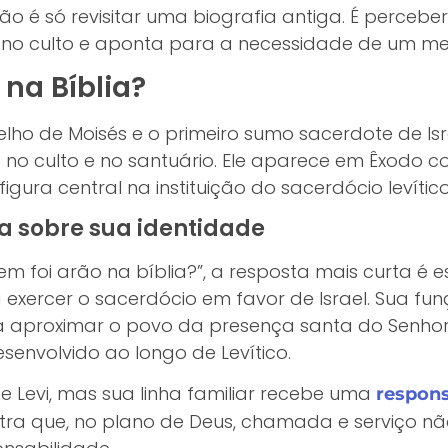
não é só revisitar uma biografia antiga. É perceb
no culto e aponta para a necessidade de um medi
na Bíblia?
elho de Moisés e o primeiro sumo sacerdote de Isr
 no culto e no santuário. Ele aparece em Êxodo 
gura central na instituição do sacerdócio levítico
a sobre sua identidade
 foi arão na bíblia?”, a resposta mais curta é e
xercer o sacerdócio em favor de Israel. Sua funç
eria aproximar o povo da presença santa do Sen
esenvolvido ao longo de Levítico.
e Levi, mas sua linha familiar recebe uma
respons
stra que, no plano de Deus, chamada e serviço n