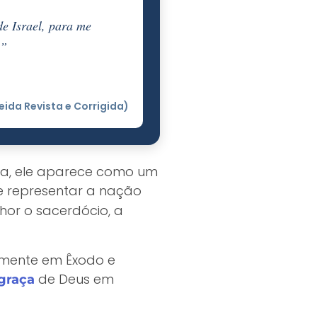
de Israel, para me
.”
meida Revista e Corrigida)
blia, ele aparece como um
 e representar a nação
hor o sacerdócio, a
almente em Êxodo e
de Deus em
graça