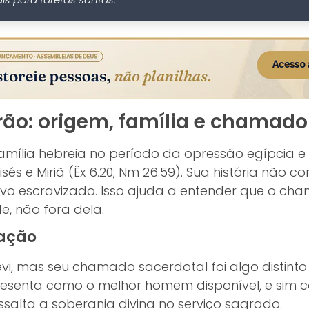
rão: origem, família e chamado
ília hebreia no período da opressão egípcia e e
és e Miriã (Êx 6.20; Nm 26.59). Sua história não
vo escravizado. Isso ajuda a entender que o c
e, não fora dela.
cação
evi, mas seu chamado sacerdotal foi algo distint
presenta como o melhor homem disponível, e sim
ssalta a soberania divina no serviço sagrado.