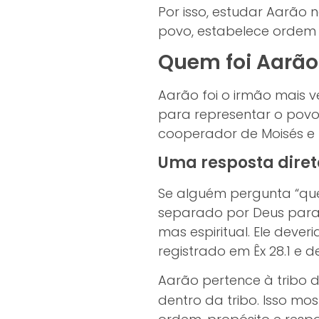
Por isso, estudar Aarão 
povo, estabelece ordem 
Quem foi Aarão 
Aarão foi o irmão mais v
para representar o povo
cooperador de Moisés e fi
Uma resposta diret
Se alguém pergunta “quem
separado por Deus para e
mas espiritual. Ele dev
registrado em Êx 28.1 e d
Aarão pertence à tribo d
dentro da tribo. Isso mo