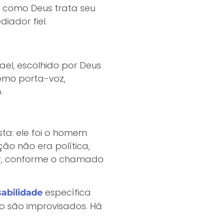
er como Deus trata seu
ador fiel.
ael, escolhido por Deus
como porta-voz,
.
sta: ele foi o homem
ão não era política,
hor, conforme o chamado
específica
abilidade
ão são improvisados. Há