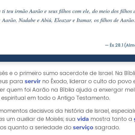
 ti teu irmão Aarão e seus filhos com ele, do meio dos filhos 
 Aarão, Nadabe e Abiú, Eleazar e Itamar, os filhos de Aarão
— Êx 28.1 (Al
sés e o primeiro sumo sacerdote de Israel. Na Bí
eus para
no Êxodo, liderar o culto do povo
servir
er quem foi Aarão na Bíblia ajuda a enxergar mel
espiritual em todo o Antigo Testamento.
omentos decisivos da história de Israel, especi
nas um auxiliar de Moisés; sua
mostra tanto a
vida
itos quanto a seriedade do
sagrado.
serviço