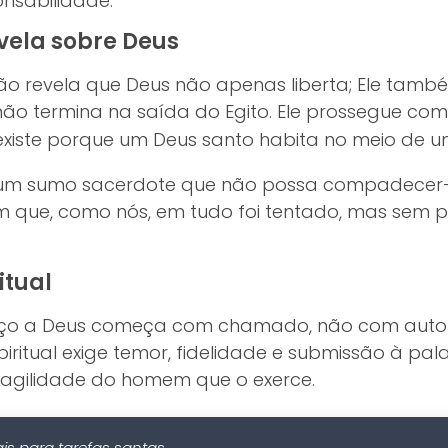
nsabilidade.
evela sobre Deus
rão revela que Deus não apenas liberta; Ele tamb
não termina na saída do Egito. Ele prossegue co
existe porque um Deus santo habita no meio de um
 um sumo sacerdote que não possa compadecer-
 que, como nós, em tudo foi tentado, mas sem p
itual
rviço a Deus começa com chamado, não com au
iritual exige temor, fidelidade e submissão à pal
fragilidade do homem que o exerce.
s para tarefas santas.