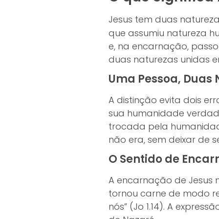
Jesus tem duas naturez
que assumiu natureza hu
e, na encarnação, pass
duas naturezas unidas 
Uma Pessoa, Duas 
A distinção evita dois e
sua humanidade verdadeir
trocada pela humanidade
não era, sem deixar de s
O Sentido de Enca
A encarnação de Jesus n
tornou carne de modo real
nós” (Jo 1.14). A expre