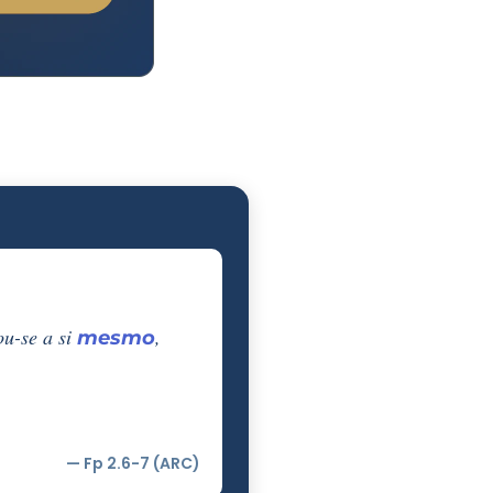
ou-se a si
,
mesmo
— Fp 2.6-7 (ARC)