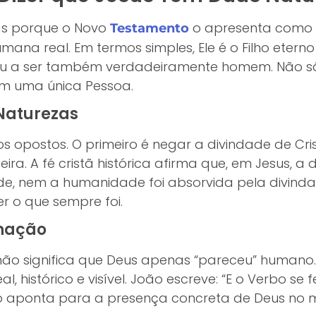
as porque o Novo
o apresenta como 
Testamento
mana real. Em termos simples, Ele é o Filho ete
ou a ser também verdadeiramente homem. Não s
em uma única Pessoa.
Naturezas
rros opostos. O primeiro é negar a divindade de Cr
a. A fé cristã histórica afirma que, em Jesus, a 
, nem a humanidade foi absorvida pela divindad
er o que sempre foi.
rnação
ão significa que Deus apenas “pareceu” humano. 
, histórico e visível. João escreve: “E o Verbo se 
ssão aponta para a presença concreta de Deus no 