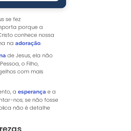
s se fez
mporta porque a
Cristo conhece nossa
ina na
.
adoração
de Jesus, ela não
ina
ssoa, o Filho,
ngelhos com mais
ento, a
e a
esperança
tar-nos; se não fosse
blica não é detalhe
rezas