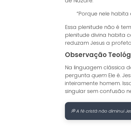
de Nazaré.
“Porque nele habit
Essa plenitude não é tem
plenitude divina habita 
reduzam Jesus a profeta 
Observação Teológ
Na linguagem clássica d
pergunta
quem
Ele é. J
inteiramente homem. Iss
singular sem confusão 
💭 A fé cristã não diminui J