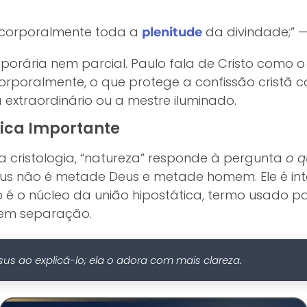
a corporalmente toda a
da divindade;” —
plenitude
porária nem parcial. Paulo fala de Cristo como 
corporalmente, o que protege a confissão cristã c
extraordinário ou a mestre iluminado.
ica Importante
a cristologia, “natureza” responde à pergunta
o q
esus não é metade Deus e metade homem. Ele é in
o é o núcleo da união hipostática, termo usado p
nem separação.
esus ao explicá-lo; ela o adora com mais clareza.