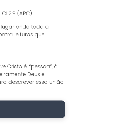
 Cl 2.9 (ARC)
o lugar onde toda a
ontra leituras que
ue
Cristo é; “pessoa”, à
teiramente Deus e
ara descrever essa união