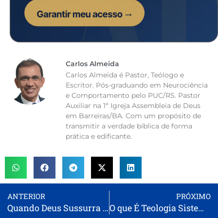
Carlos Almeida
Carlos Almeida é Pastor, Teólogo e
Escritor. Pós-graduando em Neurociência
e Comportamento pelo PUC/RS. Pastor
Auxiliar na 1ª Igreja Assembleia de Deus
em Barreiras/BA. Com um propósito de
transmitir a verdade bíblica de forma
prática e edificante.
ANTERIOR
PRÓXIMO
Quando Deus Sussurra o Seu Nome
O que É Teologia Sistemática?