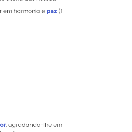
er em harmonia e
(1
paz
, agradando-lhe em
or