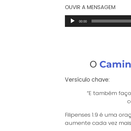
OUVIR A MENSAGEM
Tocador
00:00
de
áudio
O
Cami
Versículo chave:
“E também faço
c
Filipenses 1.9 é uma ora
aumente cada vez mai