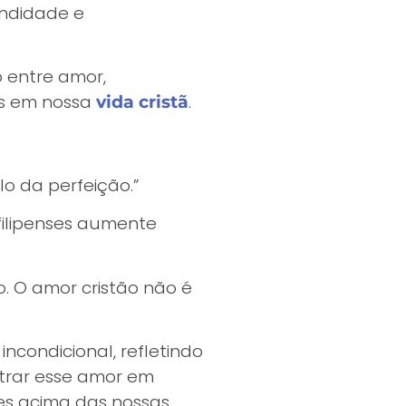
undidade e
 entre amor,
os em nossa
.
vida cristã
lo da perfeição.”
filipenses aumente
o. O amor cristão não é
incondicional, refletindo
trar esse amor em
es acima das nossas.