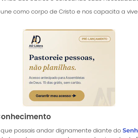
une como corpo de Cristo e nos capacita a viv
Conhecimento
 que possais andar dignamente diante do
Senh