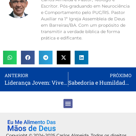
Escritor. Pós-graduando em Neurociência
e Comportamento pelo PUC/RS. Pastor
Auxiliar na 1ª Igreja Assembleia de Deus
em Barreiras/BA. Com um propósito de
transmitir a verdade bíblica de forma
prática e edificante.
ANTERIOR
PRÓXIMO
Liderança Jovem: Vivendo a Fé com Exemplos Práticos
Sabedoria e Humildade: O Caminho para uma Vida Transformada
Copyright © 2024-2025 Carlos Almeida. Todos os direitos