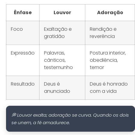
Ênfase
Louvor
Adoração
Foco
Exaltação e
Rendição e
gratidão
reverência
Expressão
Palavras,
Postura interior,
cânticos,
obediência,
testemunho
temor
Resultado
Deus é
Deus é honrado
anunciado
com a vida
💭 Louvor exalta; adoração se curva. Quando os dois
se unem, a fé amadurece.