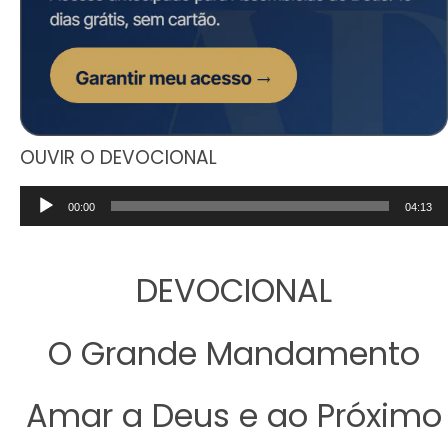
OUVIR O DEVOCIONAL
Tocador
00:00
04:13
de
áudio
DEVOCIONAL
O Grande Mandamento
Amar a Deus e ao Próximo