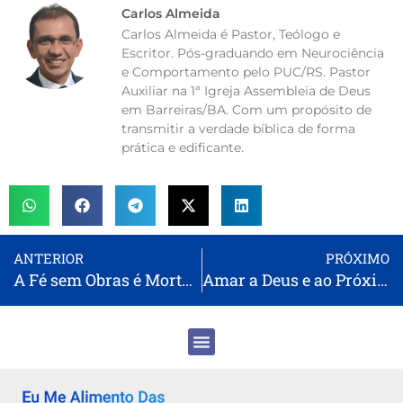
Carlos Almeida
Carlos Almeida é Pastor, Teólogo e
Escritor. Pós-graduando em Neurociência
e Comportamento pelo PUC/RS. Pastor
Auxiliar na 1ª Igreja Assembleia de Deus
em Barreiras/BA. Com um propósito de
transmitir a verdade bíblica de forma
prática e edificante.
ANTERIOR
PRÓXIMO
A Fé sem Obras é Morta: Vivendo uma Fé Autêntica
Amar a Deus e ao Próximo: A Essência da Vida Cristã