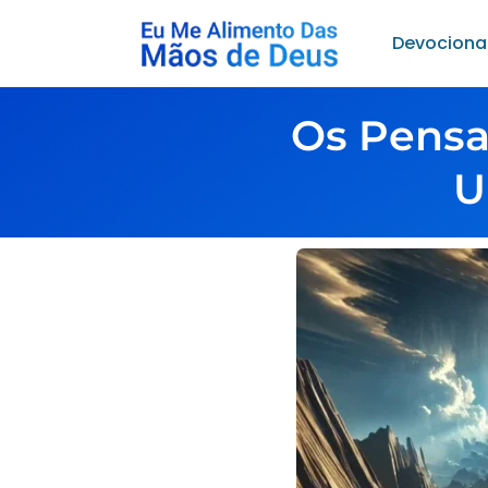
Devociona
Os Pensa
U