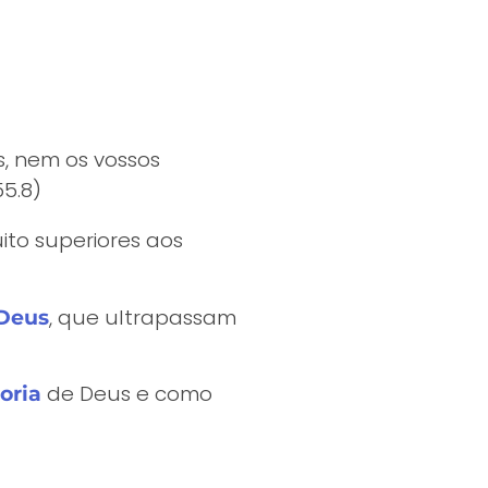
, nem os vossos
55.8)
to superiores aos
, que ultrapassam
 Deus
de Deus e como
oria