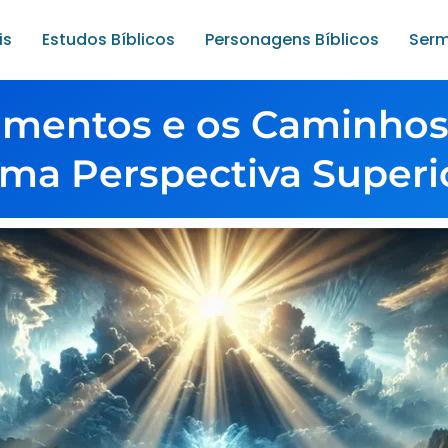
is
Estudos Bíblicos
Personagens Bíblicos
Serm
mentos e os Caminhos
ma Perspectiva Superi