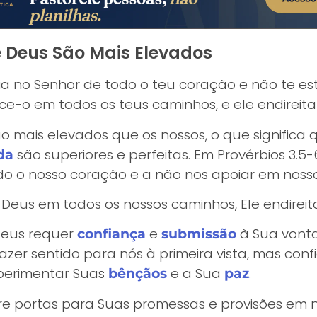
 Deus São Mais Elevados
a no Senhor de todo o teu coração e não te est
-o em todos os teus caminhos, e ele endireitar
 mais elevados que os nossos, o que significa
são superiores e perfeitas. Em Provérbios 3.
da
do o nosso coração e a não nos apoiar em noss
us em todos os nossos caminhos, Ele endireita
Deus requer
e
à Sua vonta
confiança
submissão
zer sentido para nós à primeira vista, mas con
xperimentar Suas
e a Sua
.
bênçãos
paz
e portas para Suas promessas e provisões em nos