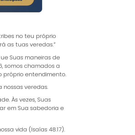
ribes no teu próprio
á as tuas veredas.”
 que Suas maneiras de
5-6, somos chamados a
o próprio entendimento.
 nossas veredas.
de. Às vezes, Suas
fiar em Sua sabedoria e
sa vida (Isaías 48.17).