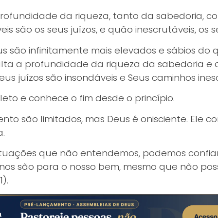
profundidade da riqueza, tanto da sabedoria, 
is são os seus juízos, e quão inescrutáveis, os 
 são infinitamente mais elevados e sábios do q
xalta a profundidade da riqueza da sabedoria e
us juízos são insondáveis e Seus caminhos inesc
to e conhece o fim desde o princípio.
nto são limitados, mas Deus é onisciente. Ele c
a.
tuações que não entendemos, podemos confiar
anos são para o nosso bem, mesmo que não poss
).