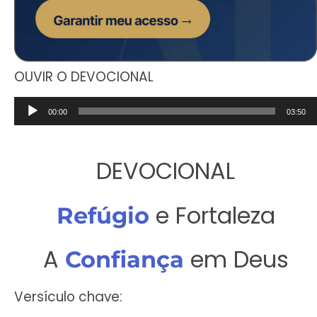
OUVIR O DEVOCIONAL
Tocador
00:00
03:50
de
áudio
DEVOCIONAL
e Fortaleza
Refúgio
A
em Deus
Confiança
Versículo chave: