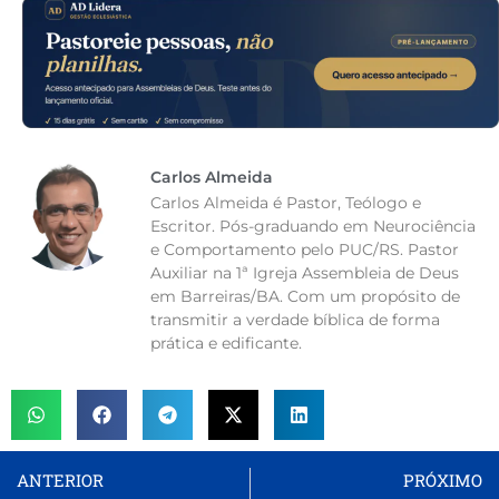
Carlos Almeida
Carlos Almeida é Pastor, Teólogo e
Escritor. Pós-graduando em Neurociência
e Comportamento pelo PUC/RS. Pastor
Auxiliar na 1ª Igreja Assembleia de Deus
em Barreiras/BA. Com um propósito de
transmitir a verdade bíblica de forma
prática e edificante.
ANTERIOR
PRÓXIMO