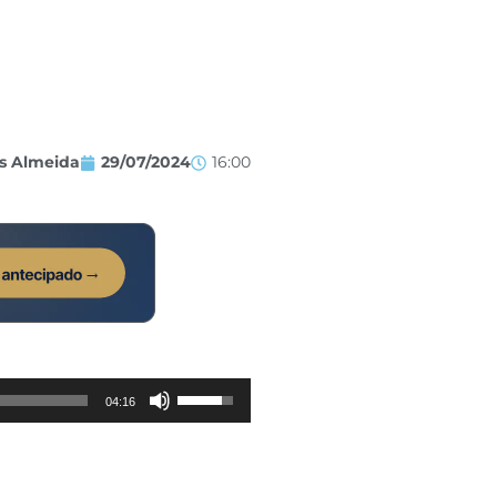
os Almeida
29/07/2024
16:00
Use
04:16
as
setas
para