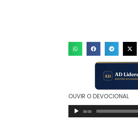
OUVIR O DEVOCIONAL
Tocador
00:00
de
áudio