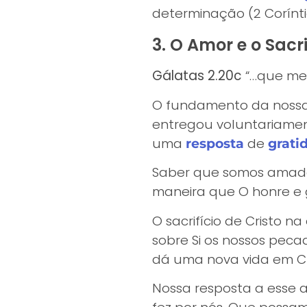
determinação (2 Coríntio
3. O Amor e o Sacri
Gálatas 2.20c
“…que me 
O fundamento da nossa
entregou voluntariament
uma
de
resposta
grati
Saber que somos amado
maneira que O honre e gl
O sacrifício de Cristo 
sobre Si os nossos pecad
dá uma nova vida em Cr
Nossa resposta a esse a