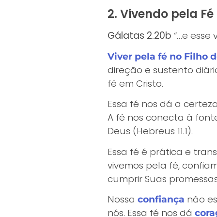
2. Vivendo pela Fé
Gálatas 2.20b
“…e esse v
Viver pela fé no Filho 
direção e sustento diár
fé em Cristo.
Essa fé nos dá a certe
A fé nos conecta à fon
Deus (Hebreus 11.1).
Essa fé é prática e tra
vivemos pela fé, confia
cumprir Suas promessas
Nossa
não es
confiança
nós. Essa fé nos dá
cor