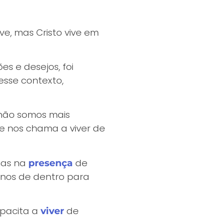
ve, mas Cristo vive em
es e desejos, foi
esse contexto,
 não somos mais
e nos chama a viver de
mas na
de
presença
o-nos de dentro para
apacita a
de
viver