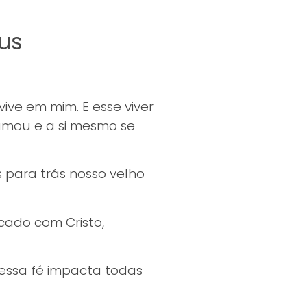
cima
ou
eus
para
baixo
para
aumentar
vive em mim. E esse viver
ou
amou e a si mesmo se
diminuir
o
 para trás nosso velho
volume.
cado com Cristo,
 essa fé impacta todas