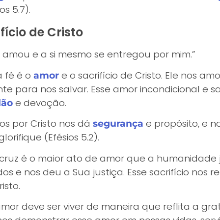
s 5.7).
fício de Cristo
amou e a si mesmo se entregou por mim.”
 fé é o
e o sacrifício de Cristo. Ele nos a
amor
e para nos salvar. Esse amor incondicional e sa
e devoção.
dão
s por Cristo nos dá
e propósito, e n
segurança
orifique (Efésios 5.2).
na cruz é o maior ato de amor que a humanidade
os e nos deu a Sua justiça. Esse sacrifício nos 
isto.
mor deve ser viver de maneira que reflita a gra