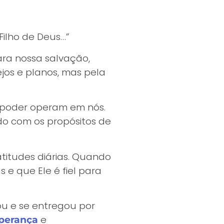
 Filho de Deus…”
ara nossa salvação,
ejos e planos, mas pela
e poder operam em nós.
do com os propósitos de
atitudes diárias. Quando
 e que Ele é fiel para
u e se entregou por
e
perança