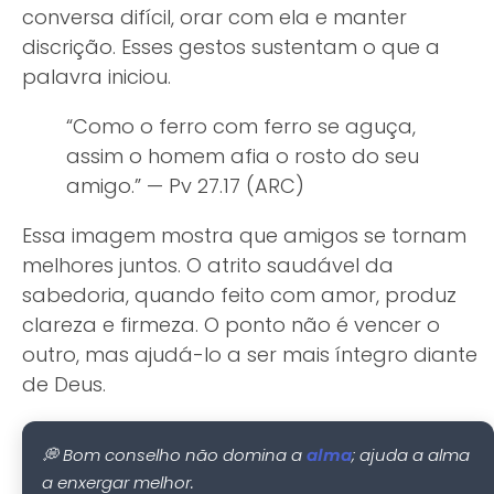
conversa difícil, orar com ela e manter
discrição. Esses gestos sustentam o que a
palavra iniciou.
“Como o ferro com ferro se aguça,
assim o homem afia o rosto do seu
amigo.” — Pv 27.17 (ARC)
Essa imagem mostra que amigos se tornam
melhores juntos. O atrito saudável da
sabedoria, quando feito com amor, produz
clareza e firmeza. O ponto não é vencer o
outro, mas ajudá-lo a ser mais íntegro diante
de Deus.
💭 Bom conselho não domina a
; ajuda a alma
alma
a enxergar melhor.