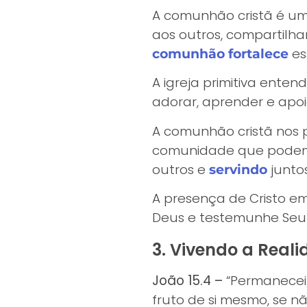
A comunhão cristã é uma
aos outros, compartilh
es
comunhão fortalece
A igreja primitiva ente
adorar, aprender e apoia
A comunhão cristã nos 
comunidade que podem
outros e
juntos
servindo
A presença de Cristo e
Deus e testemunhe Se
3. Vivendo a Real
João 15.4 –
“Permanecei
fruto de si mesmo, se n