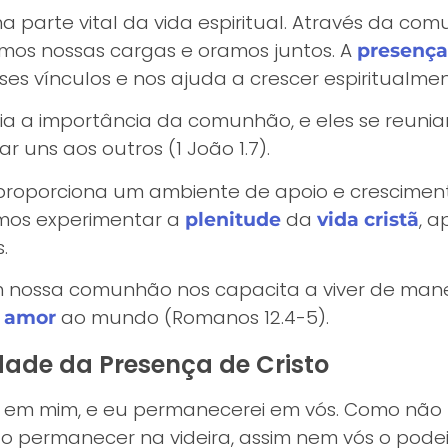
 parte vital da vida espiritual. Através da co
amos nossas cargas e oramos juntos. A
presença
ses vínculos e nos ajuda a crescer espiritualmen
ndia a importância da comunhão, e eles se reun
r uns aos outros (1 João 1.7).
proporciona um ambiente de apoio e cresciment
os experimentar a
da
, 
plenitude
vida cristã
.
m nossa comunhão nos capacita a viver de manei
u
ao mundo (Romanos 12.4-5).
amor
idade da Presença de Cristo
 em mim, e eu permanecerei em vós. Como não 
ão permanecer na videira, assim nem vós o podei