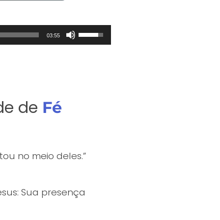
Use
03:55
as
setas
para
cima
ou
de de
Fé
para
baixo
para
aumentar
tou no meio deles.”
ou
diminuir
o
esus: Sua presença
volume.