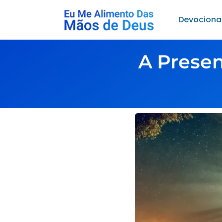
Devociona
A Prese