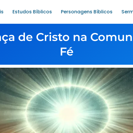
is
Estudos Bíblicos
Personagens Bíblicos
Serm
nça de Cristo na Comun
Fé