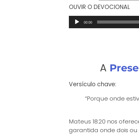
OUVIR O DEVOCIONAL
Tocador
00:00
de
áudio
A
Pres
Versículo chave:
“Porque onde estiv
Mateus 18.20 nos ofere
garantida onde dois ou