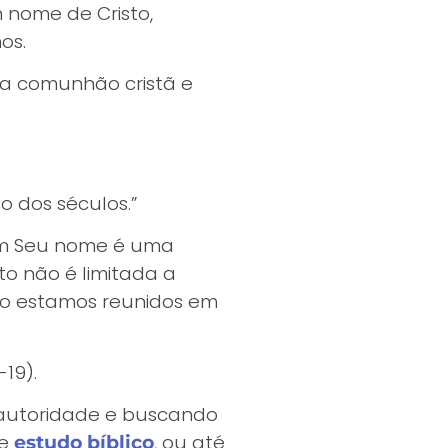
nome de Cristo,
os.
na comunhão cristã e
o dos séculos.”
 em Seu nome é uma
to não é limitada a
do estamos reunidos em
19).
autoridade e buscando
de
, ou até
estudo bíblico