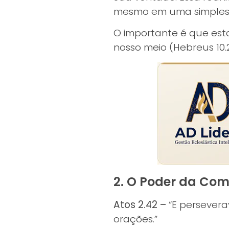
mesmo em uma simples c
O importante é que est
nosso meio (Hebreus 10.
2. O Poder da Co
Atos 2.42 –
“E persevera
orações.”