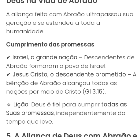
Deus na Vida de Abraão
A aliança feita com Abraão ultrapassou sua
geração e se estendeu a toda a
humanidade.
Cumprimento das promessas
✔
Israel, a grande nação
– Descendentes de
Abraão formaram o povo de Israel.
✔
Jesus Cristo, o descendente prometido
– A
bênção de Abraão alcançou todas as
nações por meio de Cristo (
Gl 3.16
).
🔹
Lição:
Deus é fiel para cumprir
todas as
Suas promessas
, independentemente do
tempo que leve.
5. A Aliança de Deus com Abraão e