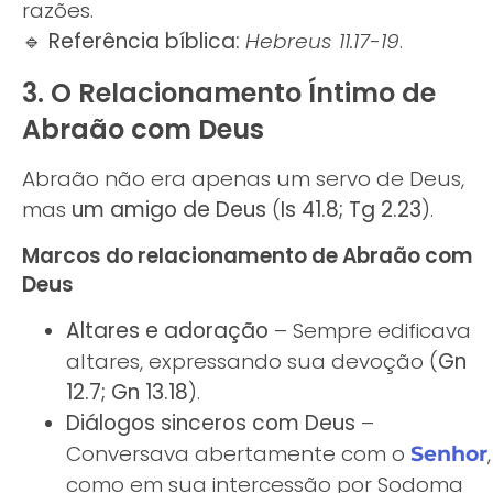
razões.
🔹
Referência bíblica:
Hebreus 11.17-19
.
3. O Relacionamento Íntimo de
Abraão com Deus
Abraão não era apenas um servo de Deus,
mas
um amigo de Deus
(
Is 41.8; Tg 2.23
).
Marcos do relacionamento de Abraão com
Deus
Altares e adoração
– Sempre edificava
altares, expressando sua devoção (
Gn
12.7; Gn 13.18
).
Diálogos sinceros com Deus
–
Conversava abertamente com o
,
Senhor
como em sua intercessão por Sodoma