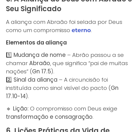
Seu Significado
A aliança com Abraão foi selada por Deus
como um compromisso
.
eterno
Elementos da aliança
1️⃣
Mudança de nome
– Abrão passou a se
chamar
Abraão
, que significa “pai de muitas
nações” (
Gn 17.5
).
2️⃣
Sinal da aliança
– A circuncisão foi
instituída como sinal visível do pacto (
Gn
17.10-14
).
🔹
Lição:
O compromisso com Deus exige
transformação e consagração
.
6. Lições Práticas da Vida de