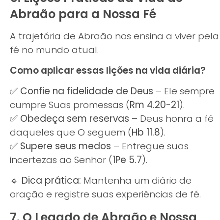
Abraão para a Nossa Fé
A trajetória de Abraão nos ensina a viver pela
fé no mundo atual.
Como aplicar essas lições na vida diária?
✅
Confie na fidelidade de Deus
– Ele sempre
cumpre Suas promessas (
Rm 4.20-21
).
✅
Obedeça sem reservas
– Deus honra a fé
daqueles que O seguem (
Hb 11.8
).
✅
Supere seus medos
– Entregue suas
incertezas ao Senhor (
1Pe 5.7
).
🔹
Dica prática:
Mantenha um diário de
oração e registre suas experiências de fé.
7. O Legado de Abraão e Nossa