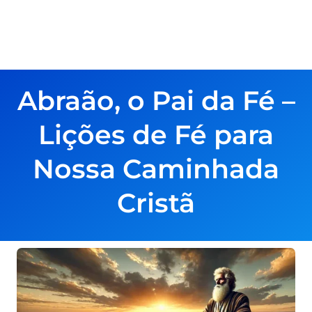
Abraão, o Pai da Fé –
Lições de Fé para
Nossa Caminhada
Cristã