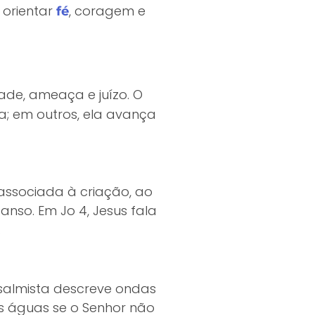
a orientar
, coragem e
fé
dade, ameaça e juízo. O
a; em outros, ela avança
associada à criação, ao
nso. Em Jo 4, Jesus fala
.
salmista descreve ondas
as águas se o Senhor não