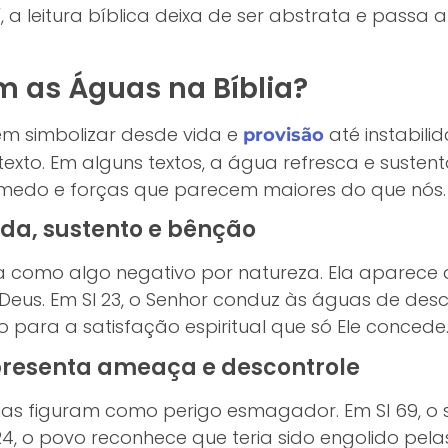
í, a leitura bíblica deixa de ser abstrata e passa 
m as Águas na Bíblia?
em simbolizar desde vida e
até instabili
provisão
xto. Em alguns textos, a água refresca e sustent
edo e forças que parecem maiores do que nós.
da, sustento e bênção
ua como algo negativo por natureza. Ela aparece 
eus. Em Sl 23, o Senhor conduz às águas de desca
para a satisfação espiritual que só Ele concede
resenta ameaça e descontrole
as figuram como perigo esmagador. Em Sl 69, o 
4, o povo reconhece que teria sido engolido pel