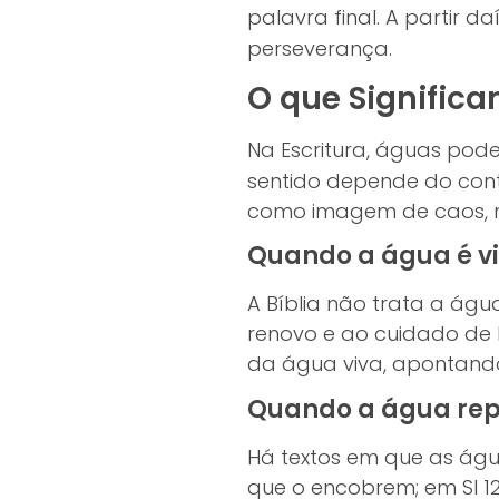
palavra final. A partir da
perseverança.
O que Significa
Na Escritura, águas pod
sentido depende do conte
como imagem de caos, m
Quando a água é vi
A Bíblia não trata a ág
renovo e ao cuidado de D
da água viva, apontando 
Quando a água rep
Há textos em que as águ
que o encobrem; em Sl 12