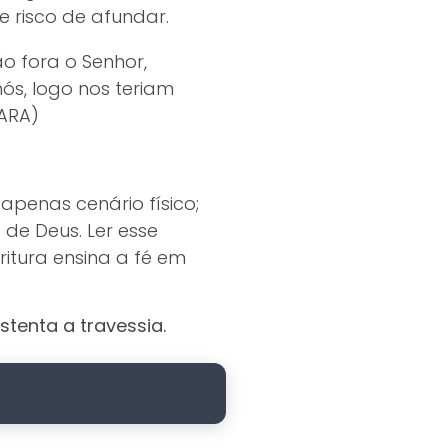
e risco de afundar.
ão fora o Senhor,
ós, logo nos teriam
(ARA)
apenas cenário físico;
 de Deus. Ler esse
itura ensina a fé em
tenta a travessia.