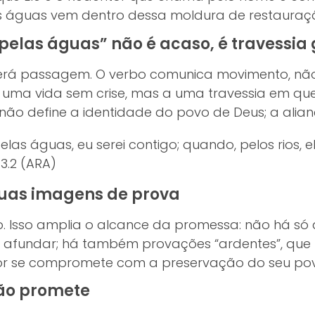
s águas vem dentro dessa moldura de restauraç
elas águas” não é acaso, é travessia
erá passagem. O verbo comunica movimento, nã
 uma vida sem crise, mas a uma travessia em q
não define a identidade do povo de Deus; a alian
as águas, eu serei contigo; quando, pelos rios, e
3.2 (ARA)
uas imagens de prova
. Isso amplia o alcance da promessa: não há só af
fundar; há também provações “ardentes”, que f
or se compromete com a preservação do seu pov
não promete