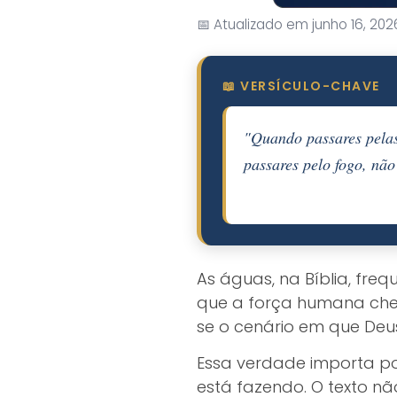
📅 Atualizado em junho 16, 202
📖 VERSÍCULO-CHAVE
"Quando passares pelas
passares pelo fogo, nã
As águas, na Bíblia, fre
que a força humana chega
se o cenário em que Deu
Essa verdade importa p
está fazendo. O texto nã