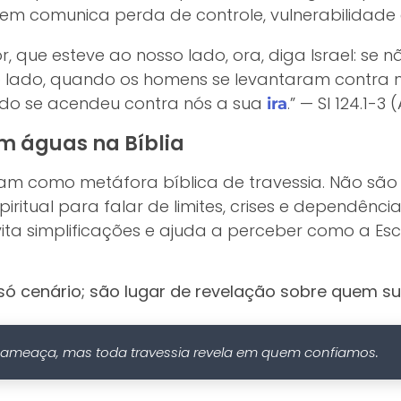
agem comunica perda de controle, vulnerabilidade 
r, que esteve ao nosso lado, ora, diga Israel: se n
 lado, quando os homens se levantaram contra n
ndo se acendeu contra nós a sua
.” — Sl 124.1-3 
ira
em águas na Bíblia
am como metáfora bíblica de travessia. Não são 
ritual para falar de limites, crises e dependência
ta simplificações e ajuda a perceber como a Escr
só cenário; são lugar de revelação sobre quem sus
a ameaça, mas toda travessia revela em quem confiamos.