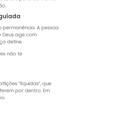
ão.
 guiada
o permanência. A pessoa
ue Deus age com
ça define.
les não te
lições “líquidas”, que
erem por dentro. Em
o.