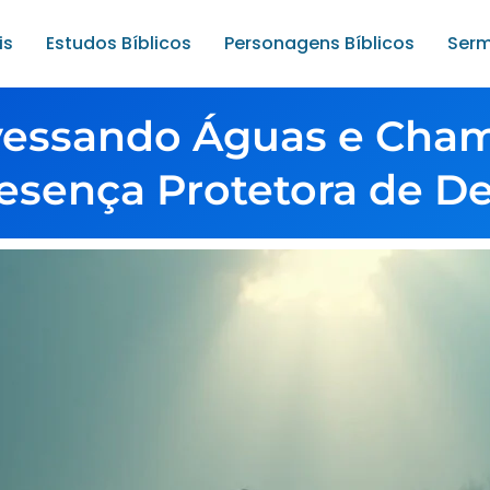
is
Estudos Bíblicos
Personagens Bíblicos
Serm
vessando Águas e Cham
esença Protetora de D