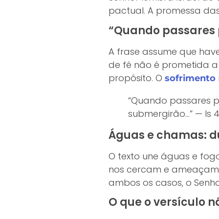
pactual. A promessa da
“Quando passares p
A frase assume que hav
de fé não é prometida a
propósito. O
sofrimento
“Quando passares pel
submergirão…” — Is 4
Águas e chamas: d
O texto une águas e fogo
nos cercam e ameaçam a
ambos os casos, o Senh
O que o versículo 