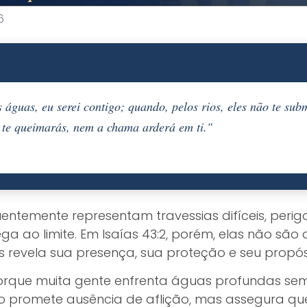
6
 águas, eu serei contigo; quando, pelos rios, eles não te su
o te queimarás, nem a chama arderá em ti."
quentemente representam travessias difíceis, per
 ao limite. Em Isaías 43:2, porém, elas não são o
s revela sua presença, sua proteção e seu propós
orque muita gente enfrenta águas profundas sem
o promete ausência de aflição, mas assegura que