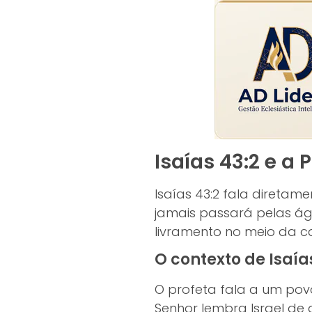
Isaías 43:2 e a
Isaías 43:2 fala direta
jamais passará pelas ág
livramento no meio da ca
O contexto de Isaía
O profeta fala a um povo
Senhor lembra Israel d