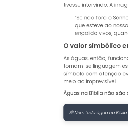
tivesse intervindo. A im
“Se não fora o Senho
que esteve ao nosso
engolido vivos, qua
O valor simbólico 
As águas, então, funcion
tornam-se linguagem espi
símbolo com atenção evi
meio ao imprevisível.
Águas na Bíblia não são 
💭 Nem toda água na Bíbli