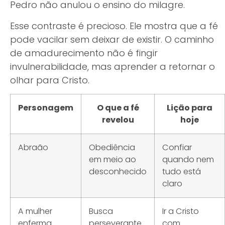
Pedro não anulou o ensino do milagre.
Esse contraste é precioso. Ele mostra que a fé
pode vacilar sem deixar de existir. O caminho
de amadurecimento não é fingir
invulnerabilidade, mas aprender a retornar o
olhar para Cristo.
Personagem
O que a fé
Lição para
revelou
hoje
Abraão
Obediência
Confiar
em meio ao
quando nem
desconhecido
tudo está
claro
A mulher
Busca
Ir a Cristo
enferma
perseverante
com