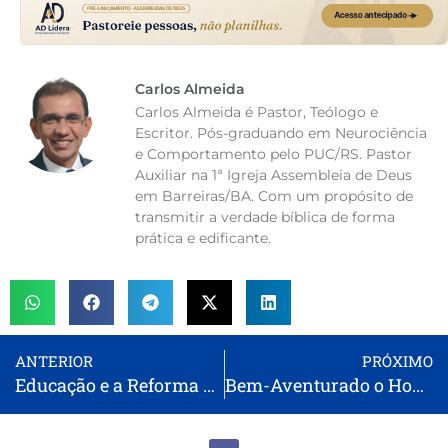
Carlos Almeida
Carlos Almeida é Pastor, Teólogo e
Escritor. Pós-graduando em Neurociência
e Comportamento pelo PUC/RS. Pastor
Auxiliar na 1ª Igreja Assembleia de Deus
em Barreiras/BA. Com um propósito de
transmitir a verdade bíblica de forma
prática e edificante.
ANTERIOR
PRÓXIMO
Educação e a Reforma Protestante
Bem-Aventurado o Homem que Anda com Deus – Salmo 1 – Sermão Expositivo