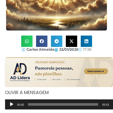
Carlos Almeida
22/01/2025
17:38
OUVIR A MENSAGEM
Tocador
00:00
05:53
de