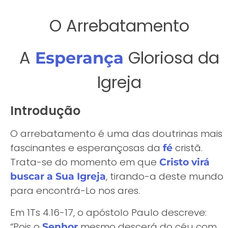
áudio
O Arrebatamento
A
Gloriosa da
Esperança
Igreja
Introdução
O arrebatamento é uma das doutrinas mais
fascinantes e esperançosas da
cristã.
fé
Trata-se do momento em que
Cristo virá
, tirando-a deste mundo
buscar a Sua Igreja
para encontrá-Lo nos ares.
Em 1Ts 4.16-17, o apóstolo Paulo descreve:
“Pois o
mesmo descerá do céu com
Senhor