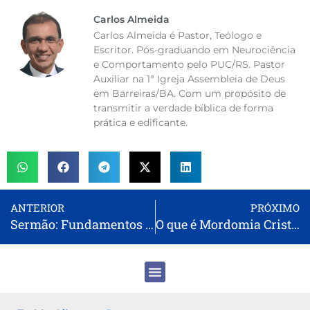
Carlos Almeida
Carlos Almeida é Pastor, Teólogo e
Escritor. Pós-graduando em Neurociência
e Comportamento pelo PUC/RS. Pastor
Auxiliar na 1ª Igreja Assembleia de Deus
em Barreiras/BA. Com um propósito de
transmitir a verdade bíblica de forma
prática e edificante.
ANTERIOR
PRÓXIMO
Sermão: Fundamentos da Vida Cristã
O que é Mordomia Cristã?