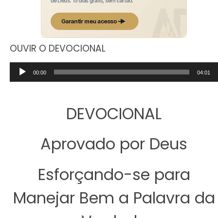
OUVIR O DEVOCIONAL
Tocador
00:00
04:01
de
áudio
DEVOCIONAL
Aprovado por Deus
Esforçando-se para
Manejar Bem a Palavra da