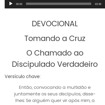
Tocador
00:00
03:49
de
áudio
DEVOCIONAL
Tomando a Cruz
O Chamado ao
Discipulado Verdadeiro
Versículo chave:
Então, convocando a multidão e
juntamente os seus discípulos, disse-
lhes: Se alguém quer vir após mim, a