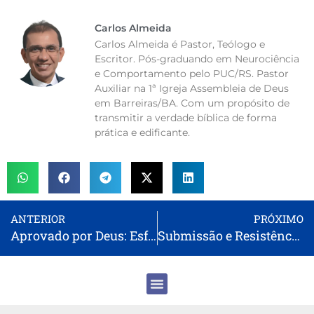
Carlos Almeida
Carlos Almeida é Pastor, Teólogo e
Escritor. Pós-graduando em Neurociência
e Comportamento pelo PUC/RS. Pastor
Auxiliar na 1ª Igreja Assembleia de Deus
em Barreiras/BA. Com um propósito de
transmitir a verdade bíblica de forma
prática e edificante.
ANTERIOR
PRÓXIMO
Aprovado por Deus: Esforçando-se para Manejar Bem a Palavra da Verdade
Submissão e Resistência: O Caminho para a Vitória Espiritual