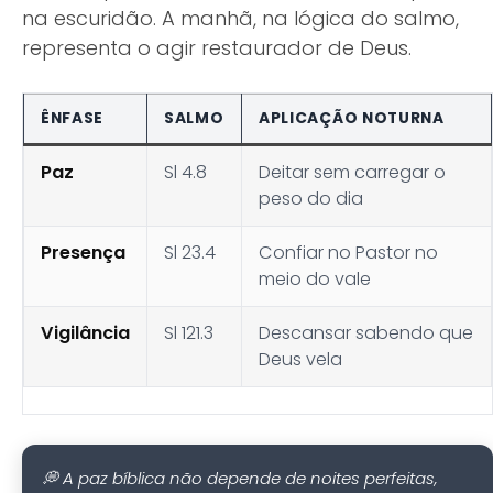
na escuridão. A manhã, na lógica do salmo,
representa o agir restaurador de Deus.
ÊNFASE
SALMO
APLICAÇÃO NOTURNA
Paz
Sl 4.8
Deitar sem carregar o
peso do dia
Presença
Sl 23.4
Confiar no Pastor no
meio do vale
Vigilância
Sl 121.3
Descansar sabendo que
Deus vela
💭 A paz bíblica não depende de noites perfeitas,