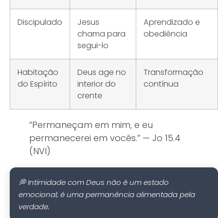
Discipulado
Jesus
Aprendizado e
chama para
obediência
segui-lo
Habitação
Deus age no
Transformação
do Espírito
interior do
contínua
crente
“Permaneçam em mim, e eu
permanecerei em vocês.” — Jo 15.4
(NVI)
💭 Intimidade com Deus não é um estado
emocional; é uma permanência alimentada pela
verdade.