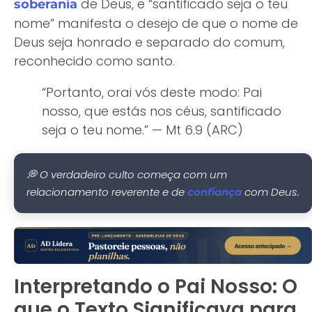
de Deus, e “santificado seja o teu
soberania
nome” manifesta o desejo de que o nome de
Deus seja honrado e separado do comum,
reconhecido como santo.
“Portanto, orai vós deste modo: Pai
nosso, que estás nos céus, santificado
seja o teu nome.” — Mt 6.9 (ARC)
💭 O verdadeiro culto começa com um
relacionamento reverente e de
com Deus.
confiança
Interpretando o Pai Nosso: O
que o Texto Significava para