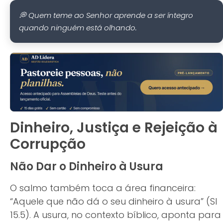
💭 Quem teme ao Senhor aprende a ser íntegro
quando ninguém está olhando.
Dinheiro, Justiça e Rejeição à
Corrupção
Não Dar o Dinheiro à Usura
O salmo também toca a área financeira:
“Aquele que não dá o seu dinheiro à usura” (Sl
15.5). A usura, no contexto bíblico, aponta para